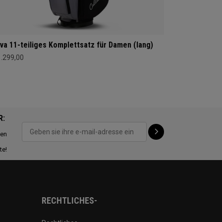
va 11-teiliges Komplettsatz für Damen (lang)
1.299,00
R:
ten
te!
RECHTLICHES-