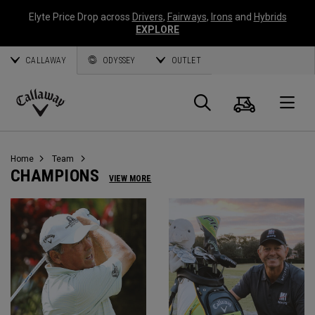
Elyte Price Drop across
Drivers
,
Fairways
,
Irons
and
Hybrids
EXPLORE
CALLAWAY
ODYSSEY
OUTLET
Warenk
Suche
O
Callaway
Golf
Home
Team
CHAMPIONS
VIEW MORE