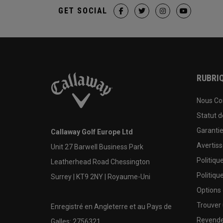
GET SOCIAL
RUBRIQ
Nous Co
Statut 
Garanti
Callaway Golf Europe Ltd
Avertis
Unit 27 Barwell Business Park
Politiqu
Leatherhead Road Chessington
Politiqu
Surrey | KT9 2NY | Royaume-Uni
Options
Trouver 
Enregistré en Angleterre et au Pays de
Revende
Galles: 2756321