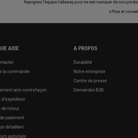
Rejoignez l'équipe Callaway pour ne rien manquer de nos produi
offres et conseil
UE AIDE
A PROPOS
ntacter
Durabilité
de la commande
Notre entreprise
e
Centre de presse
sement anti-contrefaçon
Demandes B2B
e d'expédition
e de retour
 de paiement
un détaillant
urs autorisés