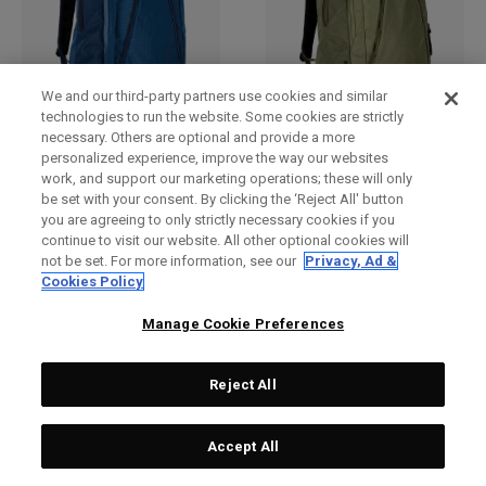
We and our third-party partners use cookies and similar
technologies to run the website. Some cookies are strictly
Sac à dos Bandit Pro
Sac à dos Bandit Pro
necessary. Others are optional and provide a more
personalized experience, improve the way our websites
€ 89,00
€ 89,00
work, and support our marketing operations; these will only
be set with your consent. By clicking the ‘Reject All' button
you are agreeing to only strictly necessary cookies if you
continue to visit our website. All other optional cookies will
not be set. For more information, see our
Privacy, Ad &
Cookies Policy
Manage Cookie Preferences
Reject All
Accept All