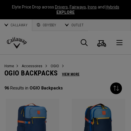
Elyte Price Drop across
Drivers
,
Fairways
,
Irons
and
Hybrids
EXPLORE
CALLAWAY
ODYSSEY
OUTLET
Panier
Recherch
O
Callaway
Golf
Home
Accessoires
OGIO
OGIO BACKPACKS
VIEW MORE
96
Results in
OGIO Backpacks