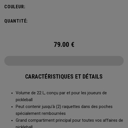
s’accroche à la clôture du terrain pour accéder facilement à
COULEUR:
toutes vos affaires entre deux parties.
QUANTITÉ:
79.00
€
CARACTÉRISTIQUES ET DÉTAILS
Volume de 22 L, conçu par et pour les joueurs de
pickleball
Peut contenir jusqu’à (2) raquettes dans des poches
spécialement rembourrées
Grand compartiment principal pour toutes vos affaires de
pickleball