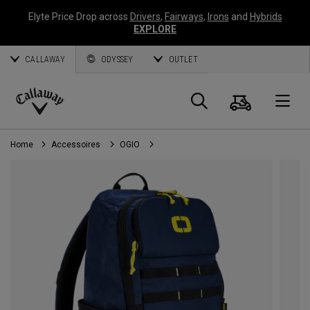
Elyte Price Drop across
Drivers
,
Fairways
,
Irons
and
Hybrids
EXPLORE
CALLAWAY
ODYSSEY
OUTLET
Panier
Recherch
O
Callaway
Golf
Home
Accessoires
OGIO