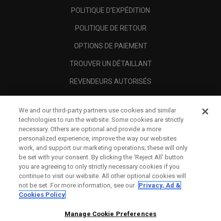
POLITIQUE D'EXPÉDITION
POLITIQUE DE RETOUR
OPTIONS DE PAIEMENT
TROUVER UN DÉTAILLANT
REVENDEURS AUTORISÉS
SCAM AWARENESS
We and our third-party partners use cookies and similar
A PROPOS
technologies to run the website. Some cookies are strictly
necessary. Others are optional and provide a more
MENTIONS LÉGALES
personalized experience, improve the way our websites
work, and support our marketing operations; these will only
be set with your consent. By clicking the ‘Reject All' button
you are agreeing to only strictly necessary cookies if you
continue to visit our website. All other optional cookies will
not be set. For more information, see our
Privacy, Ad &
Cookies Policy
Manage Cookie Preferences