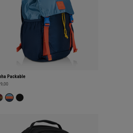
pha Packable
59,00