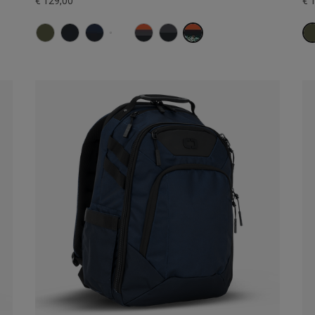
€ 129,00
€ 