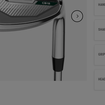
sont c
HAN
perfor
SHA
GRIP
HEA