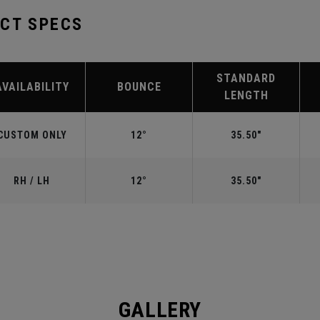
UCT SPECS
STANDARD
AVAILABILITY
BOUNCE
LENGTH
CUSTOM ONLY
12°
35.50"
RH / LH
12°
35.50"
GALLERY