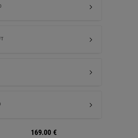
onçus pour offrir un spin naturel et une
D
mance optimale pour le petit jeu.
FT
D
169.00
€