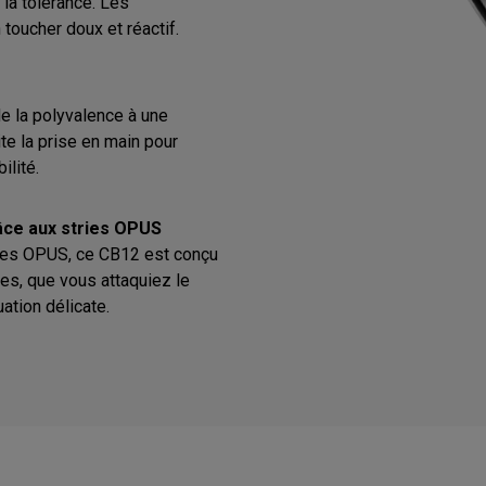
 la tolérance. Les
toucher doux et réactif.
de la polyvalence à une
ite la prise en main pour
ilité.
râce aux stries OPUS
ries OPUS, ce CB12 est conçu
les, que vous attaquiez le
ation délicate.