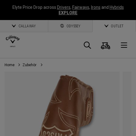
Elyte Price Drop across
Drivers
,
Fairways
,
Irons
and
Hybrids
EXPLORE
CALLAWAY
ODYSSEY
OUTLET
Warenk
Suche
O
Home
Zubehör
Callaway
Golf