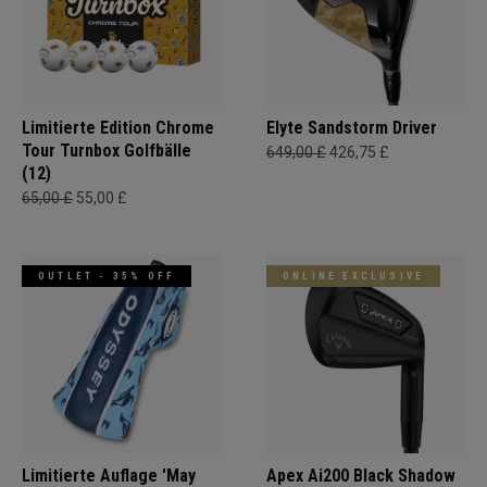
Limitierte Edition Chrome
Elyte Sandstorm Driver
Tour Turnbox Golfbälle
649,00 £
426,75 £
(12)
65,00 £
55,00 £
OUTLET - 35% OFF
ONLINE EXCLUSIVE
Limitierte Auflage 'May
Apex Ai200 Black Shadow