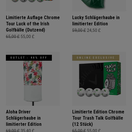
Limitierte Auflage Chrome
Lucky Schlägerhaube in
Tour Luck of the Irish
limitierter Edition
Golfbälle (Dutzend)
59,00 £
24,50 £
65,00 £
55,00 £
OUTLET - 40% OFF
ONLINE EXCLUSIVE
Aloha Driver
Limitierte Edition Chrome
Schlägerhaube in
Tour Trash Talk Golfbälle
limitierter Edition
(12 Stück)
69,00 £
35,40 £
65,00 £
55,00 £