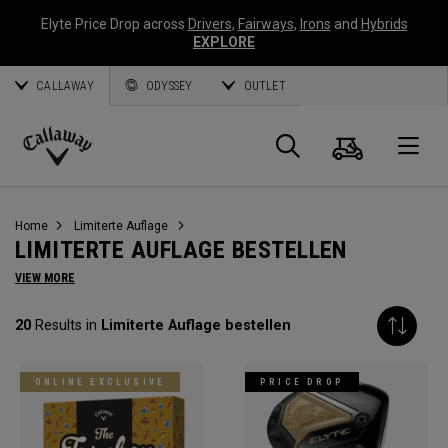
Elyte Price Drop across
Drivers
,
Fairways
,
Irons
and
Hybrids
EXPLORE
CALLAWAY
ODYSSEY
OUTLET
Warenk
Suche
O
Callaway
Golf
Home
Limiterte Auflage
LIMITERTE AUFLAGE BESTELLEN
VIEW MORE
20
Results in
Limiterte Auflage bestellen
ONLINE EXCLUSIVE
PRICE DROP