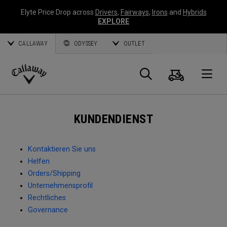
Elyte Price Drop across
Drivers
,
Fairways
,
Irons
and
Hybrids
EXPLORE
CALLAWAY
ODYSSEY
OUTLET
Warenk
Suche
O
Callaway
Golf
KUNDENDIENST
Kontaktieren Sie uns
Helfen
Orders/Shipping
Unternehmensprofil
Rechtliches
Governance