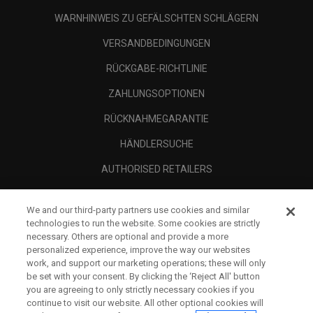
WARNHINWEIS ZU GEFÄLSCHTEN SCHLÄGERN
VERSANDBEDINGUNGEN
RÜCKGABE-RICHTLINIE
ZAHLUNGSOPTIONEN
RÜCKNAHMEGARANTIE
HÄNDLERSUCHE
AUTHORISED RETAILERS
SCAM AWARENESS
We and our third-party partners use cookies and similar
UNTERNEHMENSPROFIL
technologies to run the website. Some cookies are strictly
necessary. Others are optional and provide a more
RECHTLICHES-
personalized experience, improve the way our websites
work, and support our marketing operations; these will only
be set with your consent. By clicking the ‘Reject All' button
you are agreeing to only strictly necessary cookies if you
continue to visit our website. All other optional cookies will