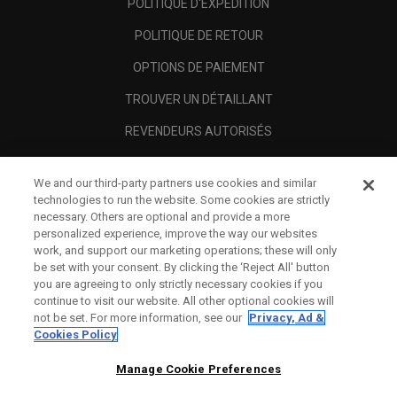
POLITIQUE D'EXPÉDITION
POLITIQUE DE RETOUR
OPTIONS DE PAIEMENT
TROUVER UN DÉTAILLANT
REVENDEURS AUTORISÉS
SCAM AWARENESS
We and our third-party partners use cookies and similar
A PROPOS
technologies to run the website. Some cookies are strictly
necessary. Others are optional and provide a more
MENTIONS LÉGALES
personalized experience, improve the way our websites
work, and support our marketing operations; these will only
be set with your consent. By clicking the ‘Reject All' button
you are agreeing to only strictly necessary cookies if you
continue to visit our website. All other optional cookies will
not be set. For more information, see our
Privacy, Ad &
Cookies Policy
Manage Cookie Preferences