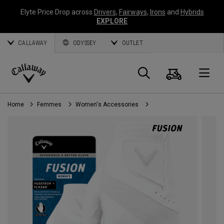
Elyte Price Drop across
Drivers
,
Fairways
,
Irons
and
Hybrids
EXPLORE
CALLAWAY
ODYSSEY
OUTLET
Panier
Recherch
O
Callaway
Golf
Home
Femmes
Women's Accessories