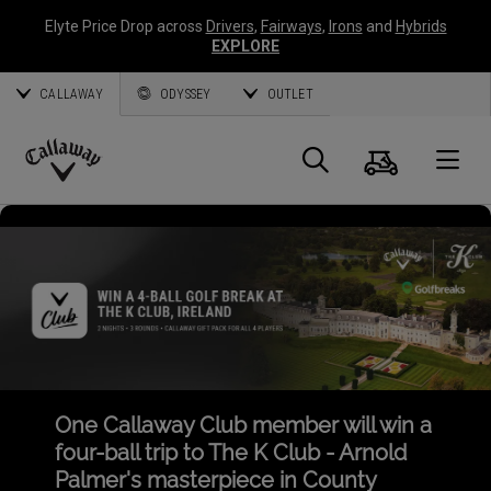
Elyte Price Drop across
Drivers
,
Fairways
,
Irons
and
Hybrids
EXPLORE
CALLAWAY
ODYSSEY
OUTLET
Panier
Recherch
O
Callaway
Golf