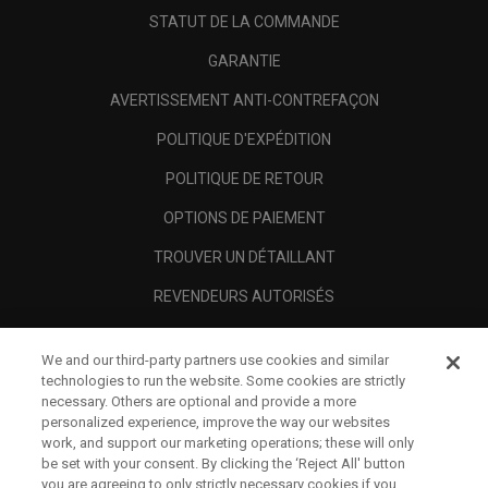
STATUT DE LA COMMANDE
GARANTIE
AVERTISSEMENT ANTI-CONTREFAÇON
POLITIQUE D'EXPÉDITION
POLITIQUE DE RETOUR
OPTIONS DE PAIEMENT
TROUVER UN DÉTAILLANT
REVENDEURS AUTORISÉS
SCAM AWARENESS
We and our third-party partners use cookies and similar
A PROPOS
technologies to run the website. Some cookies are strictly
necessary. Others are optional and provide a more
MENTIONS LÉGALES
personalized experience, improve the way our websites
work, and support our marketing operations; these will only
be set with your consent. By clicking the ‘Reject All' button
you are agreeing to only strictly necessary cookies if you