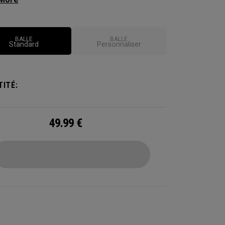
rformances du tee au green.
BALLE
BALLE
Standard
Personnaliser
ITÉ:
49.99
€
CONFIGURE