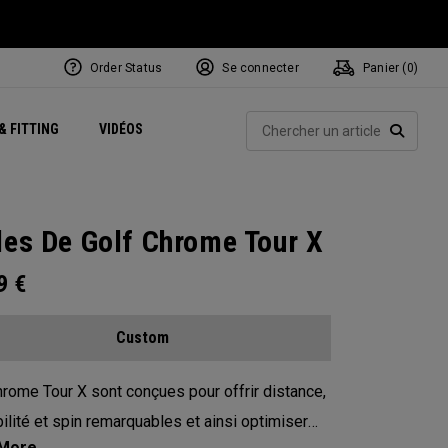
Order Status
Se connecter
Panier (
0
)
Centres de Performance
tum
 Juillet
ets
Exclusive Mavrik Complete Sets
Exclusivités - Balles de Golf
NEW Headwear
Women's Golf Balls
Rech
& FITTING
VIDÉOS
Régionaux
Golf
e
Exclusivités - Accessoires
Pass It On
RECHE
les De Golf Chrome Tour X
99
€
Custom
rome Tour X sont conçues pour offrir distance,
ilité et spin remarquables et ainsi optimiser