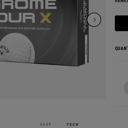
vos pe
QUANT
SHOP
TECH