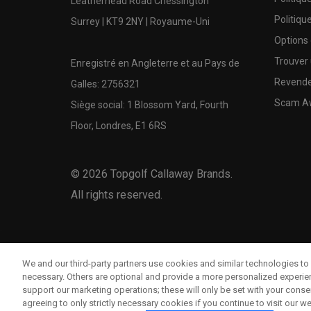
Leatherhead Road Chessington
Politiqu
Surrey | KT9 2NY | Royaume-Uni
Options
Trouver 
Enregistré en Angleterre et au Pays de
Revende
Galles: 2756321
Scam A
Siège social: 1 Blossom Yard, Fourth
Floor, Londres, E1 6RS
©
2026
Topgolf Callaway Brands.
All rights reserved.
We and our third-party partners use cookies and similar technologies to 
necessary. Others are optional and provide a more personalized experi
support our marketing operations; these will only be set with your consent
agreeing to only strictly necessary cookies if you continue to visit our we