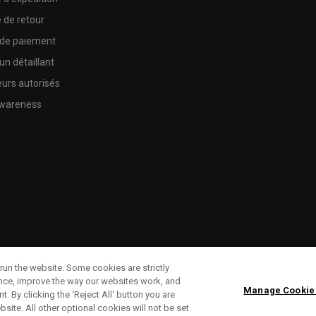
e de retour
 de paiement
un détaillant
urs autorisés
wareness
run the website. Some cookies are strictly
ence, improve the way our websites work, and
Manage Cookie
. By clicking the ‘Reject All' button you are
bsite. All other optional cookies will not be set.