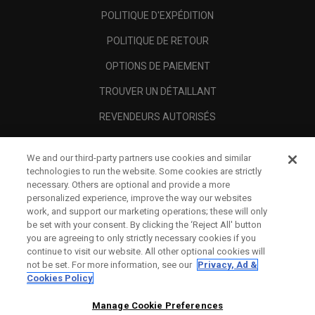
POLITIQUE D'EXPÉDITION
POLITIQUE DE RETOUR
OPTIONS DE PAIEMENT
TROUVER UN DÉTAILLANT
REVENDEURS AUTORISÉS
SCAM AWARENESS
We and our third-party partners use cookies and similar
A PROPOS
technologies to run the website. Some cookies are strictly
necessary. Others are optional and provide a more
MENTIONS LÉGALES
personalized experience, improve the way our websites
work, and support our marketing operations; these will only
be set with your consent. By clicking the ‘Reject All' button
you are agreeing to only strictly necessary cookies if you
continue to visit our website. All other optional cookies will
not be set. For more information, see our
Privacy, Ad &
Cookies Policy
Manage Cookie Preferences