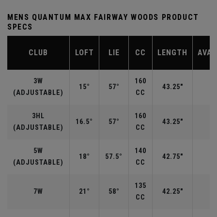
MENS QUANTUM MAX FAIRWAY WOODS PRODUCT
SPECS
CLUB
LOFT
LIE
CC
LENGTH
AVAI
3W
160
15°
57°
43.25"
R
(ADJUSTABLE)
CC
3HL
160
16.5°
57°
43.25"
(ADJUSTABLE)
CC
5W
140
18°
57.5°
42.75"
R
(ADJUSTABLE)
CC
135
7W
21°
58°
42.25"
R
CC