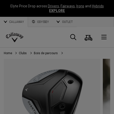
Elyte Price Drop across
Drivers
,
Fairways
,
Irons
and
Hybrids
EXPLORE
CALLAWAY
ODYSSEY
OUTLET
Panier
Recherch
O
Callaway
Golf
Home
Clubs
Bois de parcours