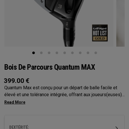
Bois De Parcours Quantum MAX
399.00
€
Quantum Max est conçu pour un départ de balle facile et
élevé et une tolérance intégrée, offrant aux joueurs(euses)
plus de confiance à chaque swing. Sa face peu profonde
améliore la régularité et sa polyvalence, ce qui en fait le
choix idéal pour un large éventail de golfeurs.
DEXTÉRITÉ: