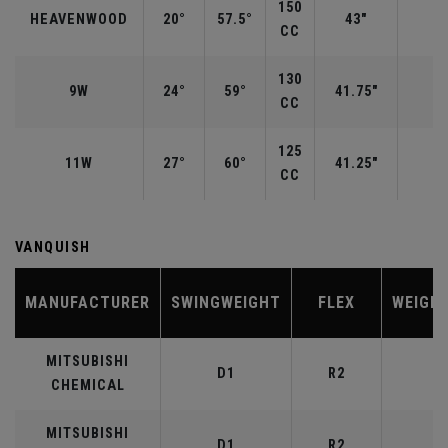
150
HEAVENWOOD
20°
57.5°
43"
CC
130
9W
24°
59°
41.75"
CC
125
11W
27°
60°
41.25"
CC
VANQUISH
MANUFACTURER
SWINGWEIGHT
FLEX
WEIGH
MITSUBISHI
D1
R2
4
CHEMICAL
MITSUBISHI
D1
R2
5