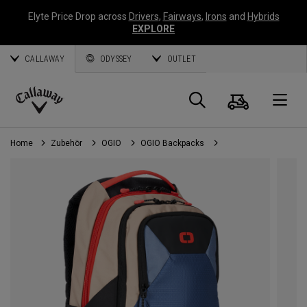
Elyte Price Drop across
Drivers
,
Fairways
,
Irons
and
Hybrids
EXPLORE
CALLAWAY
ODYSSEY
OUTLET
Warenk
Suche
O
Callaway
Golf
Home
Zubehör
OGIO
OGIO Backpacks