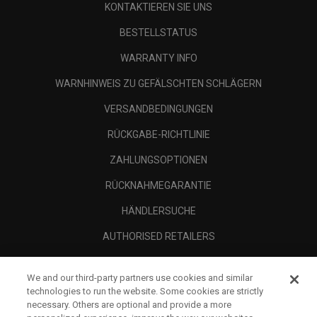
KONTAKTIEREN SIE UNS
BESTELLSTATUS
WARRANTY INFO
WARNHINWEIS ZU GEFÄLSCHTEN SCHLÄGERN
VERSANDBEDINGUNGEN
RÜCKGABE-RICHTLINIE
ZAHLUNGSOPTIONEN
RÜCKNAHMEGARANTIE
HÄNDLERSUCHE
AUTHORISED RETAILERS
SCAM AWARENESS
We and our third-party partners use cookies and similar
UNTERNEHMENSPROFIL
technologies to run the website. Some cookies are strictly
necessary. Others are optional and provide a more
RECHTLICHES-