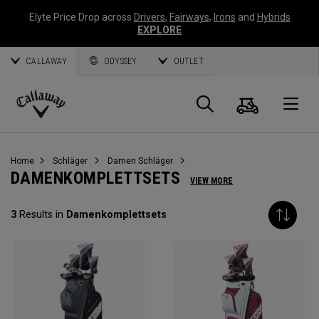
Elyte Price Drop across
Drivers
,
Fairways
,
Irons
and
Hybrids
EXPLORE
CALLAWAY
ODYSSEY
OUTLET
Warenk
Suche
O
Callaway
Golf
Home
Schläger
Damen Schläger
DAMENKOMPLETTSETS
VIEW MORE
3
Results in
Damenkomplettsets