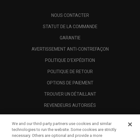
NOUS CONTACTER
STATUT DE LA COMMANDE
GARANTIE
AVERTISSEMENT ANTI-CONTREFAÇON
POLITIQUE D'EXPÉDITION
POLITIQUE DE RETOUR
OPTIONS DE PAIEMENT
TROUVER UN DÉTAILLANT
REVENDEURS AUTORISÉS
SCAM AWARENESS
We and our third-party partners use cookies and similar
A PROPOS
technologies to run the website. Some cookies are strictly
necessary. Others are optional and provide a more
MENTIONS LÉGALES