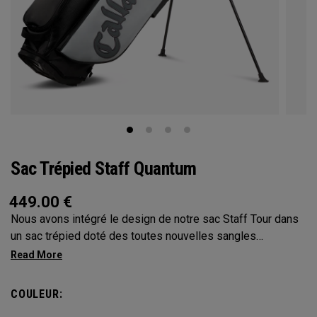
Sac Trépied Staff Quantum
449.00
€
Nous avons intégré le design de notre sac Staff Tour dans
un sac trépied doté des toutes nouvelles sangles
ajustables Anamatic™, de 4 compartiments supérieurs
caoutchoutés Shaft Shield™ et d’un confortable protège-
hanche allongé. Le nec plus ultra absolu sur le parcours.
COULEUR: