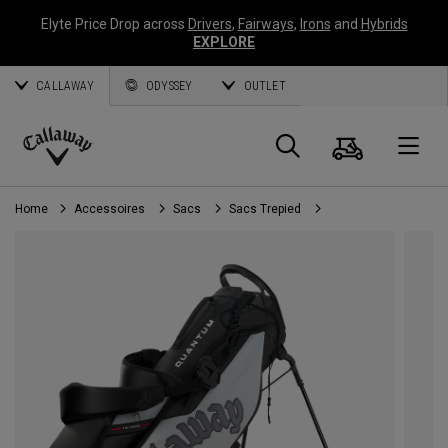
Elyte Price Drop across
Drivers
,
Fairways
,
Irons
and
Hybrids
EXPLORE
CALLAWAY
ODYSSEY
OUTLET
Panier
Recherch
O
Callaway
Golf
Home
Accessoires
Sacs
Sacs Trepied