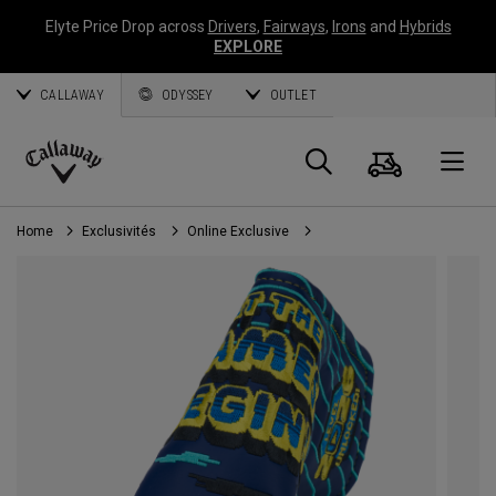
Elyte Price Drop across
Drivers
,
Fairways
,
Irons
and
Hybrids
EXPLORE
CALLAWAY
ODYSSEY
OUTLET
Panier
Recherch
O
Callaway
Golf
Home
Exclusivités
Online Exclusive