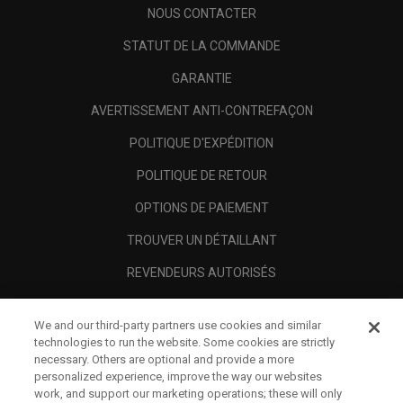
NOUS CONTACTER
STATUT DE LA COMMANDE
GARANTIE
AVERTISSEMENT ANTI-CONTREFAÇON
POLITIQUE D'EXPÉDITION
POLITIQUE DE RETOUR
OPTIONS DE PAIEMENT
TROUVER UN DÉTAILLANT
REVENDEURS AUTORISÉS
SCAM AWARENESS
We and our third-party partners use cookies and similar
A PROPOS
technologies to run the website. Some cookies are strictly
necessary. Others are optional and provide a more
MENTIONS LÉGALES
personalized experience, improve the way our websites
work, and support our marketing operations; these will only