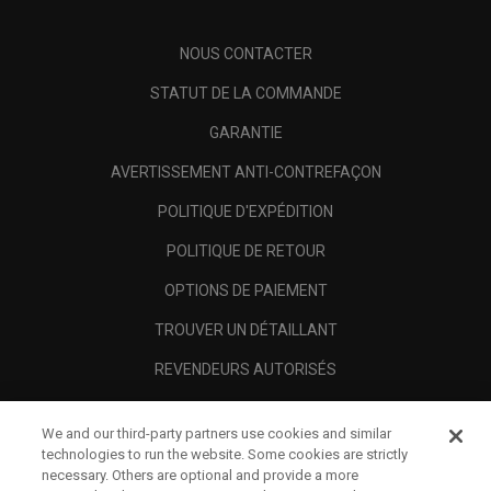
NOUS CONTACTER
STATUT DE LA COMMANDE
GARANTIE
AVERTISSEMENT ANTI-CONTREFAÇON
POLITIQUE D'EXPÉDITION
POLITIQUE DE RETOUR
OPTIONS DE PAIEMENT
TROUVER UN DÉTAILLANT
REVENDEURS AUTORISÉS
SCAM AWARENESS
We and our third-party partners use cookies and similar
A PROPOS
technologies to run the website. Some cookies are strictly
necessary. Others are optional and provide a more
MENTIONS LÉGALES