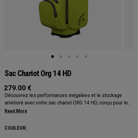
Sac Chariot Org 14 HD
279.00
€
Découvrez les performances inégalées et le stockage
amélioré avec notre sac chariot ORG 14 HD, conçu pour les
golfeurs qui n’ont besoin que du meilleur. Grâce à son
surmoulage en caoutchouc Shaft Shield à
14 compartiments, son tissu imperméable 10K à coutures
COULEUR:
étanches et ses fermetures éclair entièrement étanches, ce