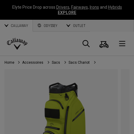
Elyte Price Drop across
Drivers
,
Fairways
,
Irons
and
Hybrids
EXPLORE
CALLAWAY
ODYSSEY
OUTLET
Panier
Recherch
O
Callaway
Golf
Home
Accessoires
Sacs
Sacs Chariot