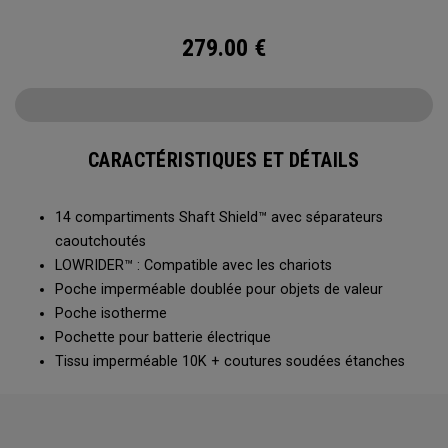
sac offre une organisation et une protection supérieures
pour vous aider à donner le meilleur de vous-même !
279.00
€
CARACTÉRISTIQUES ET DÉTAILS
14 compartiments Shaft Shield™ avec séparateurs
caoutchoutés
LOWRIDER™ : Compatible avec les chariots
Poche imperméable doublée pour objets de valeur
Poche isotherme
Pochette pour batterie électrique
Tissu imperméable 10K + coutures soudées étanches