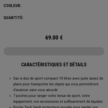
Vous pourrez y ranger tout votre matériel, ainsi qu'une
COULEUR:
poche à eau de 2 L pour rester hydraté à tout moment.
QUANTITÉ:
69.00
€
CARACTÉRISTIQUES ET DÉTAILS
Sac à dos de sport compact 10 litres avec juste assez de
place pour transporter les objets qui vous permettront
d'avancer sans vous alourdir
7 poches pour ranger votre tenue de sport, votre
équipement, vos accessoires et suffisamment de liquides
Poche Tech Vault protectrice moulée pour garder vos