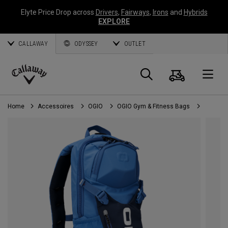
Elyte Price Drop across
Drivers
,
Fairways
,
Irons
and
Hybrids
EXPLORE
CALLAWAY
ODYSSEY
OUTLET
Panier
Recherch
O
Callaway
Golf
Home
Accessoires
OGIO
OGIO Gym & Fitness Bags