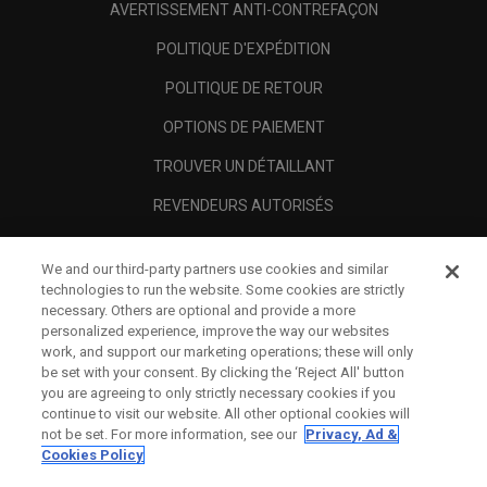
AVERTISSEMENT ANTI-CONTREFAÇON
POLITIQUE D'EXPÉDITION
POLITIQUE DE RETOUR
OPTIONS DE PAIEMENT
TROUVER UN DÉTAILLANT
REVENDEURS AUTORISÉS
SCAM AWARENESS
We and our third-party partners use cookies and similar
A PROPOS
technologies to run the website. Some cookies are strictly
necessary. Others are optional and provide a more
MENTIONS LÉGALES
personalized experience, improve the way our websites
work, and support our marketing operations; these will only
be set with your consent. By clicking the ‘Reject All' button
you are agreeing to only strictly necessary cookies if you
continue to visit our website. All other optional cookies will
not be set. For more information, see our
Privacy, Ad &
Cookies Policy