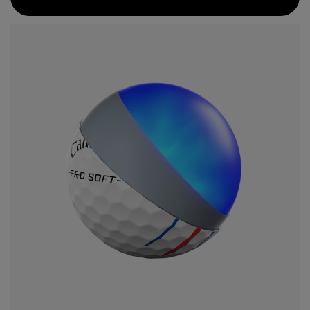
einen hyperelastischen SoftFast-Kern, der die
Ballgeschwindigkeit beim Abschlag erhöht und gleichzeitig
das Gefühl verbessert. Dieser weichere Kern mit geringerer
Kompression ist mit einem GRIP-Urethan-
Beschichtungssystem kombiniert, das für noch mehr Spin
am Grün sorgt. Und unsere beliebte, tourerprobte Triple
Track-Ausrichtung hilft Ihnen, die richtige Linie für eine
bessere Genauigkeit beim Putten im besten ERC Soft aller
Zeiten zu wählen.