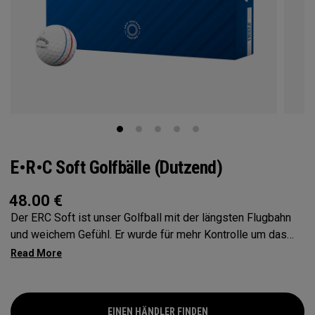
E•R•C Soft Golfbälle (Dutzend)
48.00
€
Der ERC Soft ist unser Golfball mit der längsten Flugbahn
und weichem Gefühl. Er wurde für mehr Kontrolle um das
Grün entwickelt. Dieser Ball mit perfekter Performance
eignet sich für eine Vielzahl von Spielertypen und
Schwunggeschwindigkeiten, insbesondere für Golfer mit
niedrigem bis mittlerem Handicap. Der Ball verfügt über
EINEN HÄNDLER FINDEN