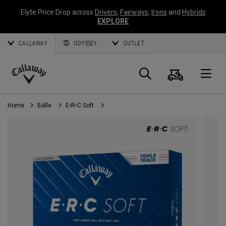
Elyte Price Drop across
Drivers
,
Fairways
,
Irons
and
Hybrids
EXPLORE
CALLAWAY
ODYSSEY
OUTLET
Warenk
Suche
O
Callaway
Golf
Home
Bälle
E•R•C Soft