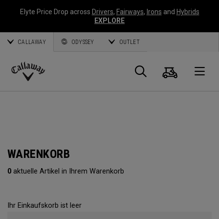
Elyte Price Drop across
Drivers
,
Fairways
,
Irons
and
Hybrids
EXPLORE
CALLAWAY
ODYSSEY
OUTLET
Warenk
Suche
O
Callaway
Golf
WARENKORB
0
aktuelle Artikel in Ihrem Warenkorb
Ihr Einkaufskorb ist leer