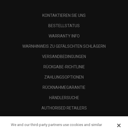
KONTAKTIEREN SIE UNS
BESTELLSTATUS
WARRANTY INFO
WARNHINWEIS ZU GEFÄLSCHTEN SCHLÄGERN
VERSANDBEDINGUNGEN
RÜCKGABE-RICHTLINIE
ZAHLUNGSOPTIONEN
RÜCKNAHMEGARANTIE
HÄNDLERSUCHE
AUTHORISED RETAILERS
SCAM AWARENESS
We and our third-party partners use cookies and similar