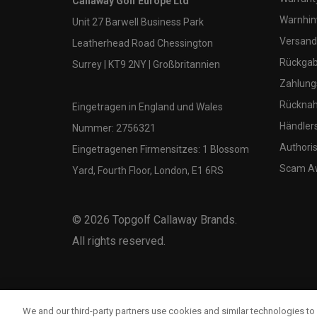
Callaway Golf Europe Ltd
Warnhin
Unit 27 Barwell Business Park
Versand
Leatherhead Road Chessington
Rückgabe
Surrey | KT9 2NY | Großbritannien
Zahlung
Rücknah
Eingetragen in England und Wales
Händler
Nummer: 2756321
Authoris
Eingetragenen Firmensitzes: 1 Blossom
Scam A
Yard, Fourth Floor, London, E1 6RS
©
2026
Topgolf Callaway Brands.
All rights reserved.
We and our third-party partners use cookies and similar technologies to 