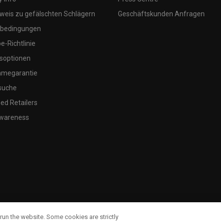
weis zu gefälschten Schlägern
Geschäftskunden Anfragen
bedingungen
-Richtlinie
soptionen
megarantie
suche
ed Retailers
wareness
run the website. Some cookies are strictly