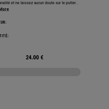
nalité et ne laissez aucun doute sur le putter
us appartient. Protégez votre putter avec ces
-clubs distinctifs et durables.
UR:
ITÉ:
24.00
€
CONFIGURE