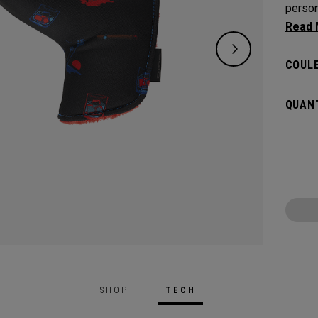
person
qui vo
couvre
COULE
QUANT
SHOP
TECH