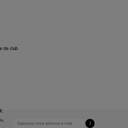
te de club
R:
ts,