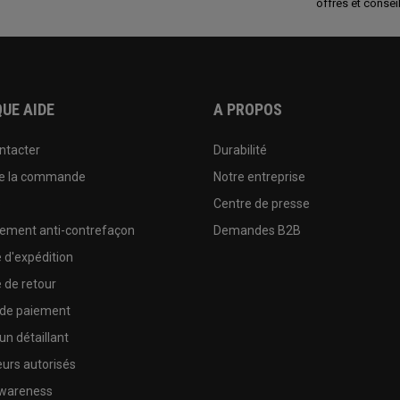
offres et conseil
UE AIDE
A PROPOS
ntacter
Durabilité
de la commande
Notre entreprise
e
Centre de presse
sement anti-contrefaçon
Demandes B2B
e d'expédition
e de retour
 de paiement
un détaillant
urs autorisés
wareness