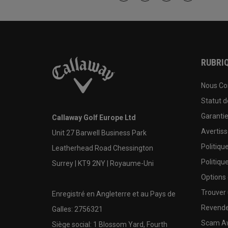
RUBRIQ
Nous Co
Statut 
Garanti
Callaway Golf Europe Ltd
Avertis
Unit 27 Barwell Business Park
Politiqu
Leatherhead Road Chessington
Politiqu
Surrey | KT9 2NY | Royaume-Uni
Options
Trouver 
Enregistré en Angleterre et au Pays de
Revende
Galles: 2756321
Scam A
Siège social: 1 Blossom Yard, Fourth