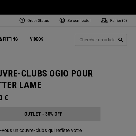
Order Status
Se connecter
Panier (
0
)
Centres de Performance
tum
 Juillet
ets
Exclusive Mavrik Complete Sets
Exclusivités - Balles de Golf
NEW Headwear
Women's Golf Balls
Rech
& FITTING
VIDÉOS
Régionaux
Golf
e
Exclusivités - Accessoires
Pass It On
RECHE
UVRE-CLUBS OGIO POUR
TTER LAME
00
€
OUTLET - 30% OFF
-vous un couvre-clubs qui reflète votre