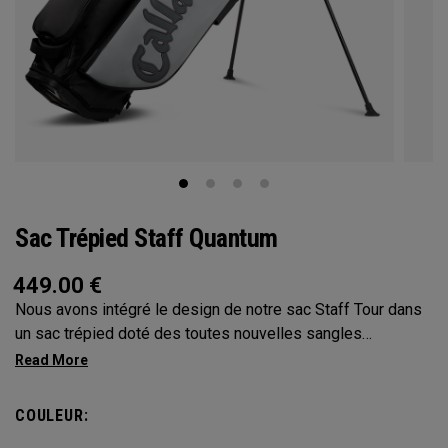
Sac Trépied Staff Quantum
449.00
€
Nous avons intégré le design de notre sac Staff Tour dans
un sac trépied doté des toutes nouvelles sangles
ajustables Anamatic™, de 4 compartiments supérieurs
caoutchoutés Shaft Shield™ et d’un confortable protège-
hanche allongé. Le nec plus ultra absolu sur le parcours.
COULEUR: