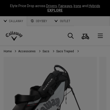
Elyte Price Drop across
Drivers
,
Fairways
,
Irons
and
Hybrids
EXPLORE
CALLAWAY
ODYSSEY
OUTLET
Panier
Recherch
O
Callaway
Golf
Home
Accessoires
Sacs
Sacs Trepied