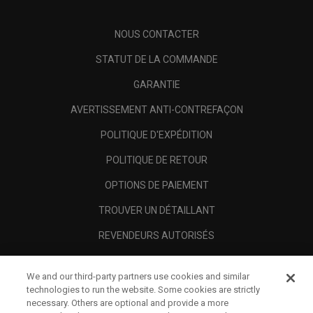
NOUS CONTACTER
STATUT DE LA COMMANDE
GARANTIE
AVERTISSEMENT ANTI-CONTREFAÇON
POLITIQUE D'EXPÉDITION
POLITIQUE DE RETOUR
OPTIONS DE PAIEMENT
TROUVER UN DÉTAILLANT
REVENDEURS AUTORISÉS
SCAM AWARENESS
We and our third-party partners use cookies and similar
A PROPOS
technologies to run the website. Some cookies are strictly
necessary. Others are optional and provide a more
MENTIONS LÉGALES