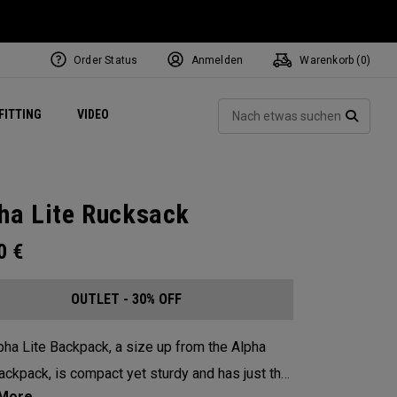
Order Status
Anmelden
Warenkorb (
0
)
ets
Exclusive Mavrik Complete Sets
Exklusiv - Golfbälle
NEW Headwear
Women's Golf Balls
Regional Performance Centers
Such
FITTING
VIDEO
e
Exklusiv - Zubehör
Pass It On
SUCH
ha Lite Rucksack
00
€
OUTLET - 30% OFF
pha Lite Backpack, a size up from the Alpha
ackpack, is compact yet sturdy and has just the