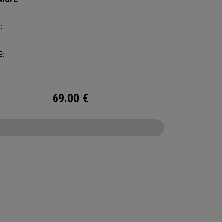
amount of storage and organization for your
 packing.
:
E:
69.00
€
CONFIGURE