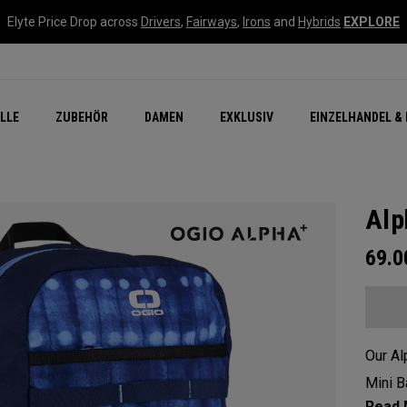
Elyte Price Drop across
Drivers
,
Fairways
,
Irons
and
Hybrids
EXPLORE
flage
n Zubehör
Neu – Quantum
Neu Chrome Tour
NEW Golf Bags
New - REVA Complete S
Online Selector Tools
LLE
ZUBEHÖR
DAMEN
EXKLUSIV
EINZELHANDEL & 
Exklusiv - Golfbälle
Callaway Clubhouse Liv
Alp
69.
Our Al
Mini B