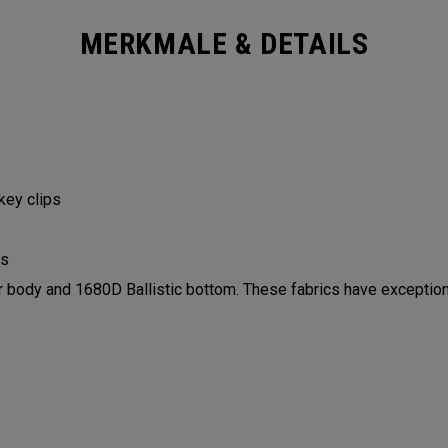
MERKMALE & DETAILS
 key clips
ls
ody and 1680D Ballistic bottom. These fabrics have exceptiona