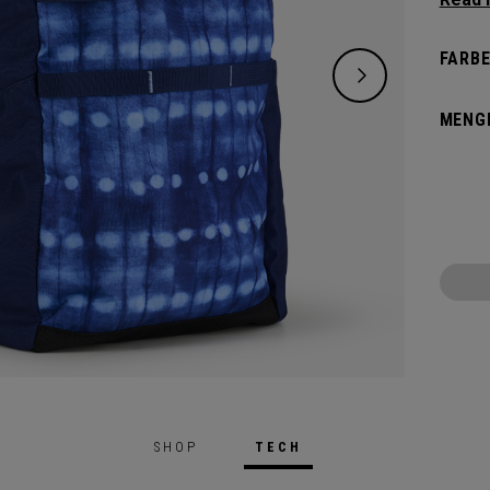
right 
lighter
FARBE
MENG
SHOP
TECH