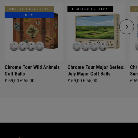
ONLINE EXCLUSIVE
LIMITED EDITION
O
NEW
Chrome Tour Wild Animals
Chrome Tour Major Series:
Chr
Golf Balls
July Major Golf Balls
Sum
£ 69,00
£ 55,00
£ 69,00
£ 55,00
£ 6