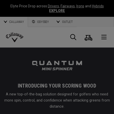
Elyte Price Drop across
Drivers
,
Fairways
,
Irons
and
Hybrids
EXPLORE
CALLAWAY
ODYSSEY
OUTLET
Warenk
Suche
O
Callaway
Golf
INTRODUCING YOUR SCORING WOOD
A new top-of-the-bag solution designed for golfers who need
more spin, control, and confidence when attacking greens from
distance.