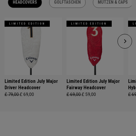
HEADCOVERS
GOLFTASCHEN
MÜTZEN & CAPS
LIMITED EDITION
LIMITED EDITION
L
Limited Edition July Major
Limited Edition July Major
Lim
Driver Headcover
Fairway Headcover
Hyb
£ 79,00
£ 69,00
£ 69,00
£ 59,00
£ 6