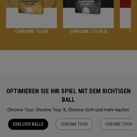
CHROME TOUR
CHROME TOUR X
CH
OPTIMIEREN SIE IHR SPIEL MIT DEM RICHTIGEN
BALL
Chrome Tour, Chrome Tour X, Chrome Soft und mehr kaufen.
EXKLUSIV BÄLLE
CHROME TOUR
CHROME TOUR X